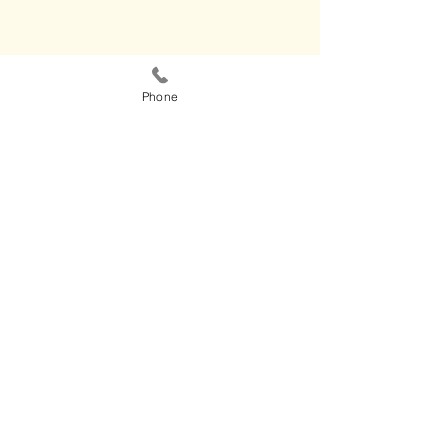
Phone
03-7539888
office@pmlaw.co.il
בית איילון ביטוח, אבא הלל 12, ר"ג,
5250606